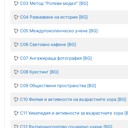
C03 Метод “Ролеви модел” [BG]
C04 Разказване на истории [BG]
C05 Междупоколенческо учене [BG]
C06 Световно кафене [BG]
C07 Ангажираща фотография [BG]
C08 Куестинг [BG]
C09 Обществени пространства [BG]
C10 Филми и активности на възрастните хора [BG]
C11 Уикипедия и активности за възрастните хора [
C12 Вътрешногрупово социално учене [BG]