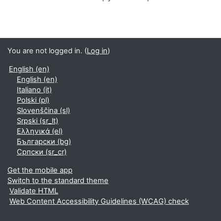
You are not logged in. (
Log in
)
English ‎(en)‎
English ‎(en)‎
Italiano ‎(it)‎
Polski ‎(pl)‎
Slovenščina ‎(sl)‎
Srpski ‎(sr_lt)‎
Ελληνικά ‎(el)‎
Български ‎(bg)‎
Српски ‎(sr_cr)‎
Get the mobile app
Switch to the standard theme
Validate HTML
Web Content Accessibility Guidelines (WCAG) check