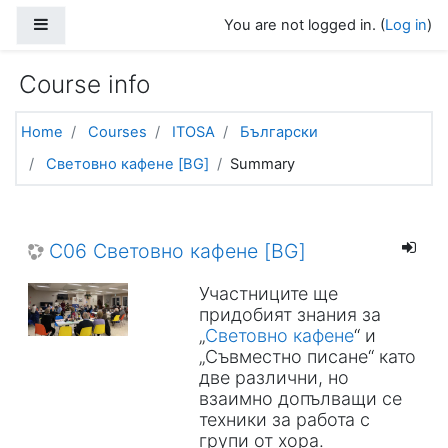
Skip to main content
Side panel
You are not logged in. (
Log in
)
Course info
Home
Courses
ITOSA
Български
Световно кафене [BG]
Summary
C06 Световно кафене [BG]
Участниците ще
придобият знания за
„
Световно кафене
“ и
„Съвместно писане“ като
две различни, но
взаимно допълващи се
техники за работа с
групи от хора.