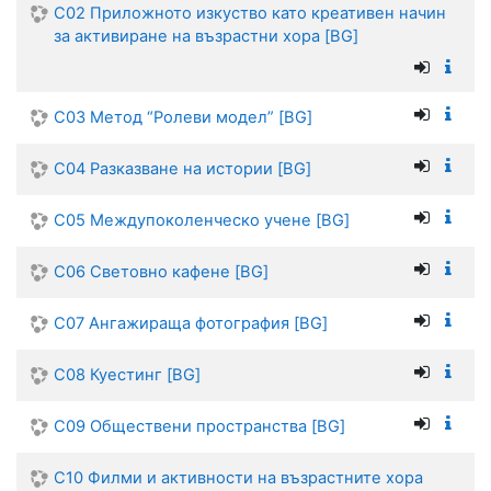
C02 Приложното изкуство като креативен начин
за активиране на възрастни хора [BG]
C03 Метод “Ролеви модел” [BG]
C04 Разказване на истории [BG]
C05 Междупоколенческо учене [BG]
C06 Световно кафене [BG]
C07 Ангажираща фотография [BG]
C08 Куестинг [BG]
C09 Обществени пространства [BG]
C10 Филми и активности на възрастните хора