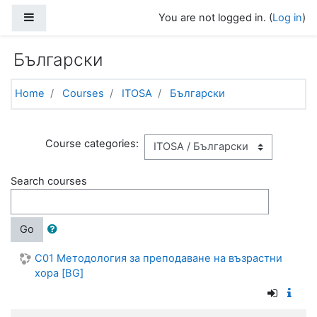
Skip to main content
Side panel
You are not logged in. (
Log in
)
Български
Home
Courses
ITOSA
Български
Course categories:
Search courses
Go
C01 Методология за преподаване на възрастни
хора [BG]