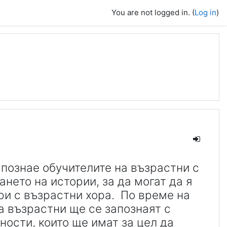
You are not logged in. (
Log in
)
апознае обучителите на възрастни с
нето на истории, за да могат да я
ри с възрастни хора. По време на
а възрастни ще се запознаят с
ности, които ще имат за цел да