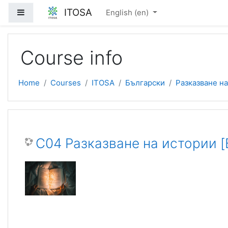
Skip to main content
ITOSA
Side panel
English ‎(en)‎
Course info
Home
Courses
ITOSA
Български
Разказване на
C04 Разказване на истории [