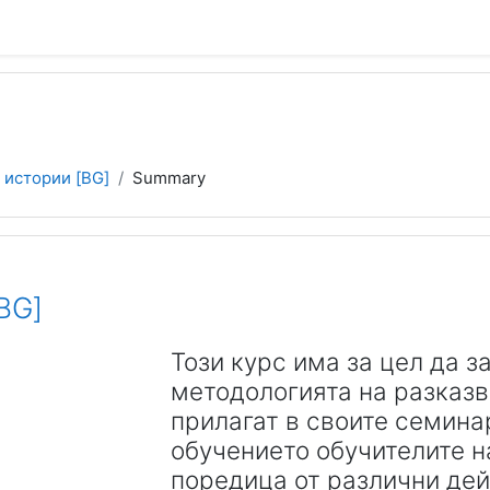
 истории [BG]
Summary
BG]
Този курс има за цел да з
методологията на разказва
прилагат в своите семина
обучението обучителите н
поредица от различни дей