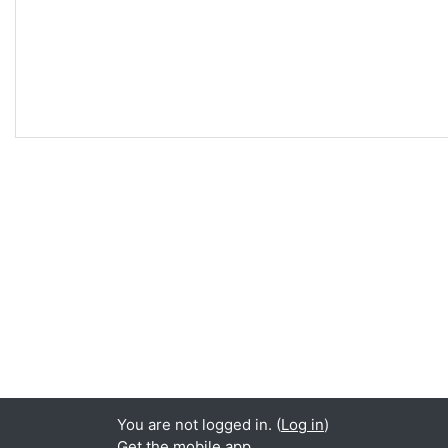
You are not logged in. (
Log in
)
Get the mobile app