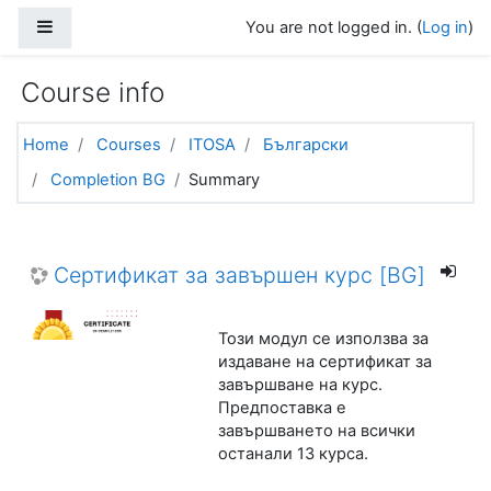
Skip to main content
Side panel
You are not logged in. (
Log in
)
Course info
Home
Courses
ITOSA
Български
Completion BG
Summary
Сертификат за завършен курс [BG]
Този модул се използва за
издаване на сертификат за
завършване на курс.
Предпоставка е
завършването на всички
останали 13 курса.