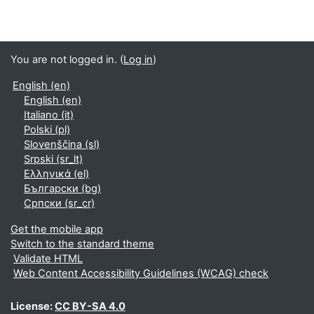
You are not logged in. (
Log in
)
English ‎(en)‎
English ‎(en)‎
Italiano ‎(it)‎
Polski ‎(pl)‎
Slovenščina ‎(sl)‎
Srpski ‎(sr_lt)‎
Ελληνικά ‎(el)‎
Български ‎(bg)‎
Српски ‎(sr_cr)‎
Get the mobile app
Switch to the standard theme
Validate HTML
Web Content Accessibility Guidelines (WCAG) check
License:
CC BY-SA 4.0