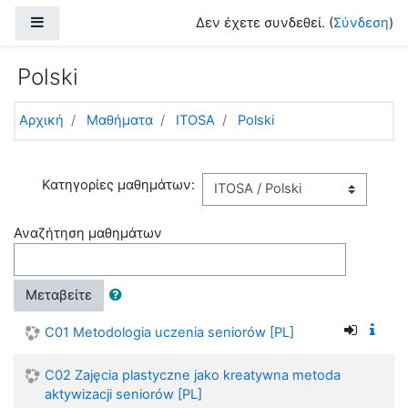
Μετάβαση στο κεντρικό περιεχόμενο
Πλευρικός πίνακας
Δεν έχετε συνδεθεί. (
Σύνδεση
)
Polski
Αρχική
Μαθήματα
ITOSA
Polski
Κατηγορίες μαθημάτων:
Αναζήτηση μαθημάτων
Μεταβείτε
C01 Metodologia uczenia seniorów [PL]
C02 Zajęcia plastyczne jako kreatywna metoda
aktywizacji seniorów [PL]