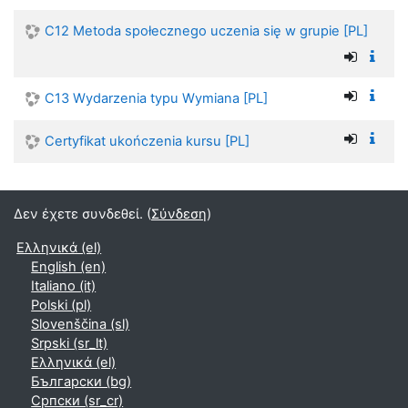
C12 Metoda społecznego uczenia się w grupie [PL]
C13 Wydarzenia typu Wymiana [PL]
Certyfikat ukończenia kursu [PL]
Δεν έχετε συνδεθεί. (
Σύνδεση
)
Ελληνικά ‎(el)‎
English ‎(en)‎
Italiano ‎(it)‎
Polski ‎(pl)‎
Slovenščina ‎(sl)‎
Srpski ‎(sr_lt)‎
Ελληνικά ‎(el)‎
Български ‎(bg)‎
Српски ‎(sr_cr)‎