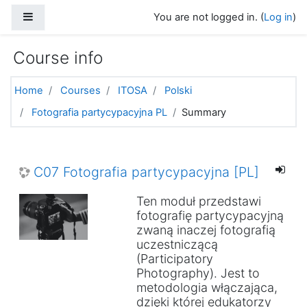
Skip to main content
Side panel
You are not logged in. (
Log in
)
Course info
Home
Courses
ITOSA
Polski
Fotografia partycypacyjna PL
Summary
C07 Fotografia partycypacyjna [PL]
Ten moduł przedstawi
fotografię partycypacyjną
zwaną inaczej fotografią
uczestniczącą
(Participatory
Photography). Jest to
metodologia włączająca,
dzięki której edukatorzy