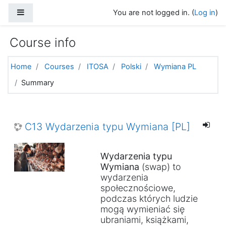
Skip to main content
Side panel
You are not logged in. (
Log in
)
Course info
Home
Courses
ITOSA
Polski
Wymiana PL
Summary
C13 Wydarzenia typu Wymiana [PL]
Wydarzenia typu
Wymiana
(swap) to
wydarzenia
społecznościowe,
podczas których ludzie
mogą wymieniać się
ubraniami, książkami,