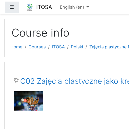
Skip to main content
ITOSA
Side panel
English ‎(en)‎
Course info
Home
Courses
ITOSA
Polski
Zajęcia plastyczne 
C02 Zajęcia plastyczne jako k