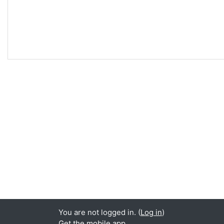
You are not logged in. (
Log in
)
Get the mobile app