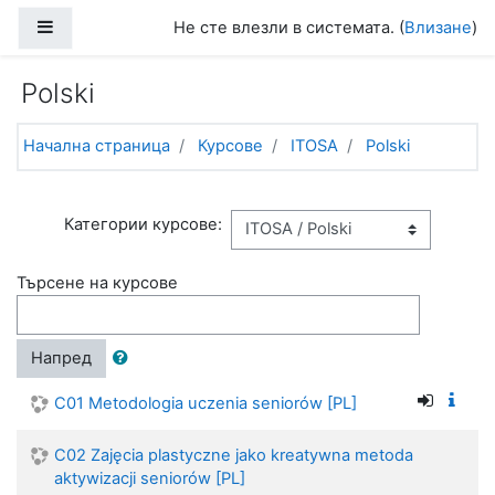
Прескочи на основното съдържание
Страничен панел
Не сте влезли в системата. (
Влизане
)
Polski
Начална страница
Курсове
ITOSA
Polski
Категории курсове:
Търсене на курсове
Напред
C01 Metodologia uczenia seniorów [PL]
C02 Zajęcia plastyczne jako kreatywna metoda
aktywizacji seniorów [PL]