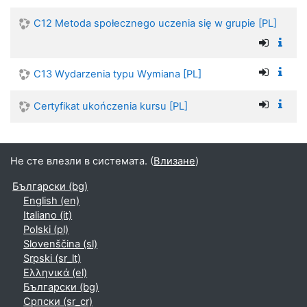
C12 Metoda społecznego uczenia się w grupie [PL]
C13 Wydarzenia typu Wymiana [PL]
Certyfikat ukończenia kursu [PL]
Не сте влезли в системата. (
Влизане
)
Български ‎(bg)‎
English ‎(en)‎
Italiano ‎(it)‎
Polski ‎(pl)‎
Slovenščina ‎(sl)‎
Srpski ‎(sr_lt)‎
Ελληνικά ‎(el)‎
Български ‎(bg)‎
Српски ‎(sr_cr)‎