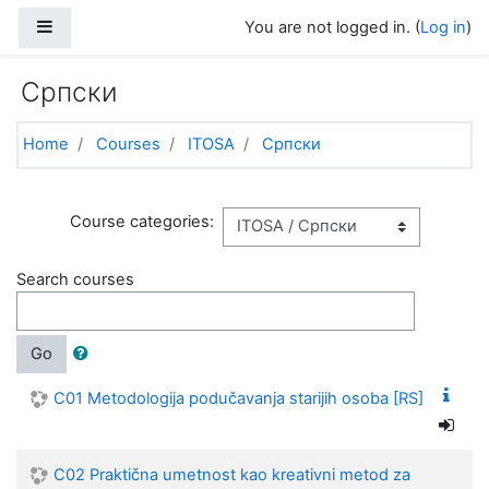
Skip to main content
Side panel
You are not logged in. (
Log in
)
Српски
Home
Courses
ITOSA
Српски
Course categories:
Search courses
Go
C01 Metodologija podučavanja starijih osoba [RS]
C02 Praktična umetnost kao kreativni metod za