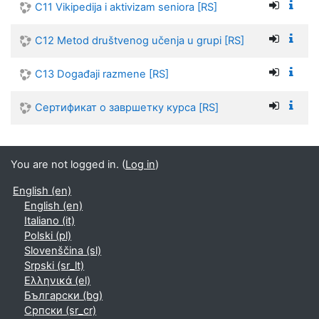
C11 Vikipedija i aktivizam seniora [RS]
C12 Metod društvenog učenja u grupi [RS]
C13 Događaji razmene [RS]
Сертификат о завршетку курса [RS]
You are not logged in. (
Log in
)
English ‎(en)‎
English ‎(en)‎
Italiano ‎(it)‎
Polski ‎(pl)‎
Slovenščina ‎(sl)‎
Srpski ‎(sr_lt)‎
Ελληνικά ‎(el)‎
Български ‎(bg)‎
Српски ‎(sr_cr)‎