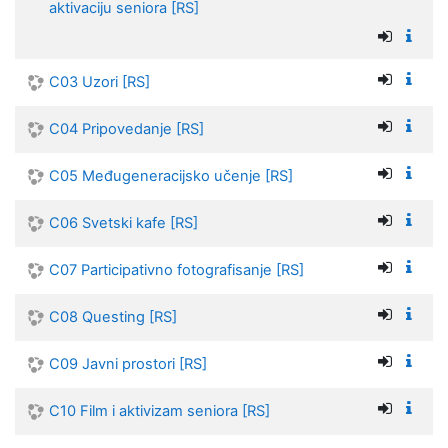
aktivaciju seniora [RS]
C03 Uzori [RS]
C04 Pripovedanje [RS]
C05 Međugeneracijsko učenje [RS]
C06 Svetski kafe [RS]
C07 Participativno fotografisanje [RS]
C08 Questing [RS]
C09 Javni prostori [RS]
C10 Film i aktivizam seniora [RS]