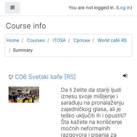
Skip to main content
Side panel
You are not logged in. (
Log in
)
Course info
Home
Courses
ITOSA
Српски
World café RS
Summary
C06 Svetski kafe [RS]
Da li želite da stariji ljudi
iznesu svoje mišljenje i
sarađuju na pronalaženju
zajedničkog glasa, ali je
teško uključiti ih i opustiti?
Šta kažete na korišćenje
moćnih neformalnih
razgovora i pisanja za