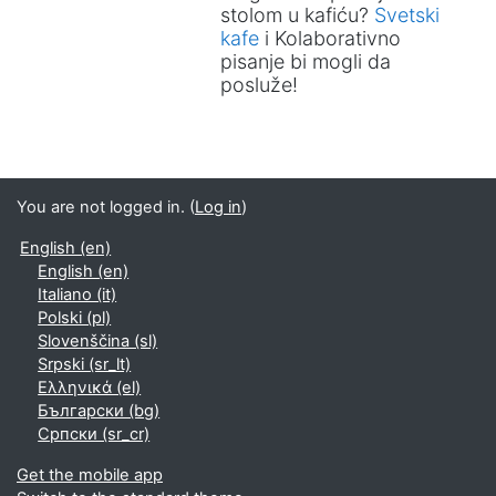
stolom u kafiću?
Svetski
kafe
i Kolaborativno
pisanje bi mogli da
posluže!
You are not logged in. (
Log in
)
English ‎(en)‎
English ‎(en)‎
Italiano ‎(it)‎
Polski ‎(pl)‎
Slovenščina ‎(sl)‎
Srpski ‎(sr_lt)‎
Ελληνικά ‎(el)‎
Български ‎(bg)‎
Српски ‎(sr_cr)‎
Get the mobile app