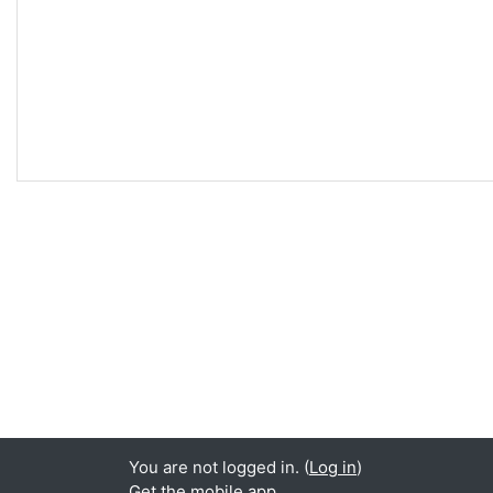
You are not logged in. (
Log in
)
Get the mobile app