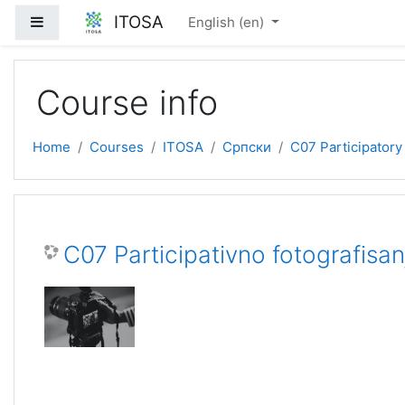
Skip to main content
ITOSA
Side panel
English ‎(en)‎
Course info
Home
Courses
ITOSA
Српски
C07 Participatory
C07 Participativno fotografisan