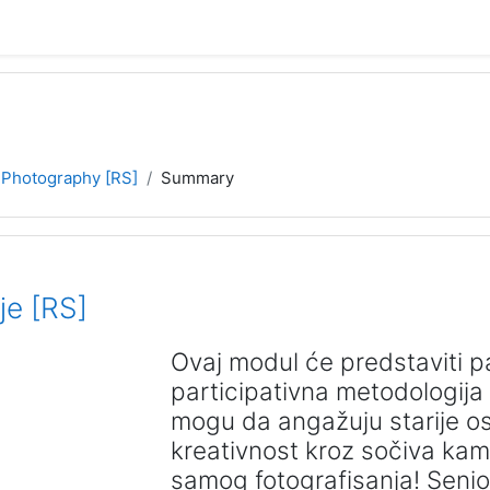
 Photography [RS]
Summary
je [RS]
Ovaj modul će predstaviti pa
participativna metodologija 
mogu da angažuju starije oso
kreativnost kroz sočiva kame
samog fotografisanja! Senior