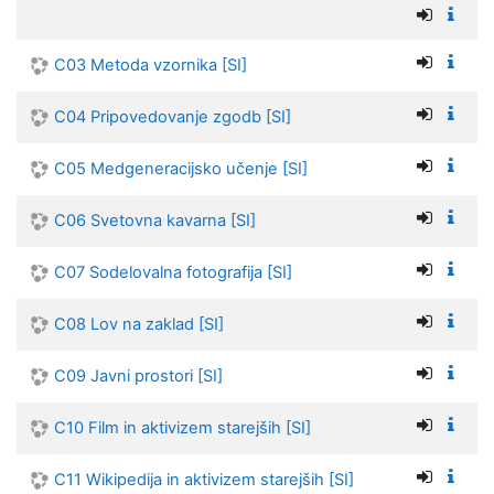
C03 Metoda vzornika [SI]
C04 Pripovedovanje zgodb [SI]
C05 Medgeneracijsko učenje [SI]
C06 Svetovna kavarna [SI]
C07 Sodelovalna fotografija [SI]
C08 Lov na zaklad [SI]
C09 Javni prostori [SI]
C10 Film in aktivizem starejših [SI]
C11 Wikipedija in aktivizem starejših [SI]