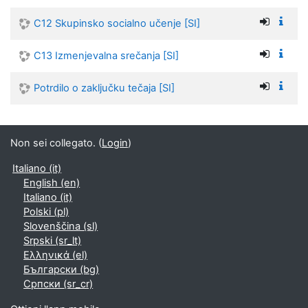
C12 Skupinsko socialno učenje [SI]
C13 Izmenjevalna srečanja [SI]
Potrdilo o zaključku tečaja [SI]
Non sei collegato. (
Login
)
Italiano ‎(it)‎
English ‎(en)‎
Italiano ‎(it)‎
Polski ‎(pl)‎
Slovenščina ‎(sl)‎
Srpski ‎(sr_lt)‎
Ελληνικά ‎(el)‎
Български ‎(bg)‎
Српски ‎(sr_cr)‎