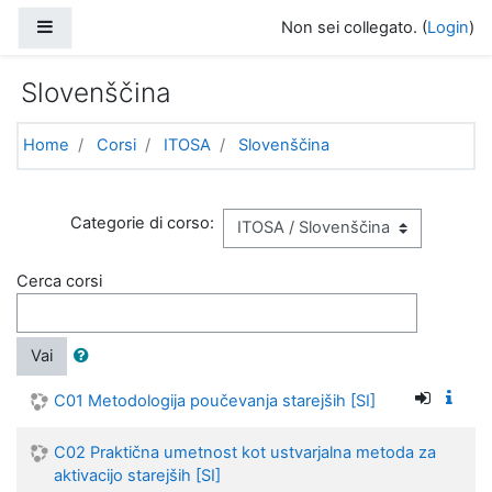
Vai al contenuto principale
Pannello laterale
Non sei collegato. (
Login
)
Slovenščina
Home
Corsi
ITOSA
Slovenščina
Categorie di corso:
Cerca corsi
Vai
C01 Metodologija poučevanja starejših [SI]
C02 Praktična umetnost kot ustvarjalna metoda za
aktivacijo starejših [SI]