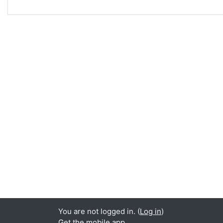
You are not logged in. (
Log in
)
Get the mobile app