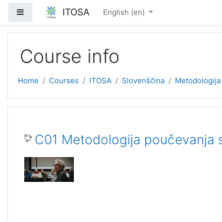
Skip to main content
ITOSA
Side panel
English ‎(en)‎
Course info
Home
Courses
ITOSA
Slovenščina
Metodologija
C01 Metodologija poučevanja st