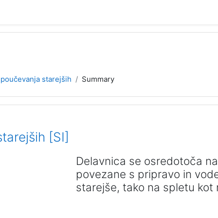
 poučevanja starejših
Summary
arejših [SI]
Delavnica se osredotoča n
povezane s pripravo in vode
starejše, tako na spletu ko