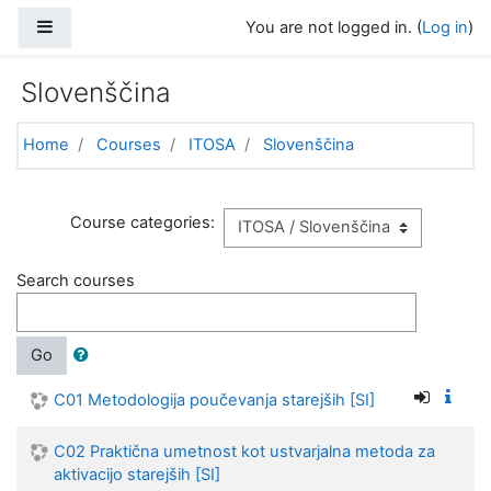
Skip to main content
Side panel
You are not logged in. (
Log in
)
Slovenščina
Home
Courses
ITOSA
Slovenščina
Course categories:
Search courses
Go
C01 Metodologija poučevanja starejših [SI]
C02 Praktična umetnost kot ustvarjalna metoda za
aktivacijo starejših [SI]