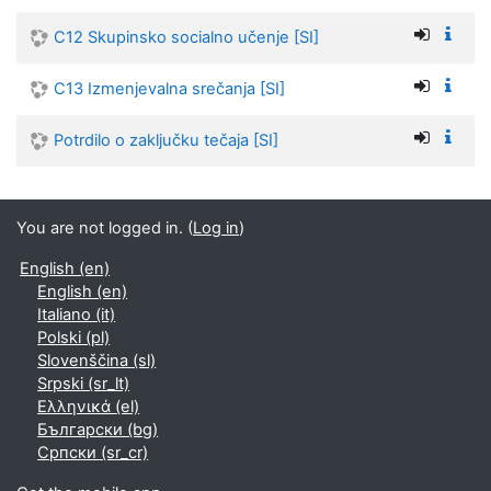
C12 Skupinsko socialno učenje [SI]
C13 Izmenjevalna srečanja [SI]
Potrdilo o zaključku tečaja [SI]
You are not logged in. (
Log in
)
English ‎(en)‎
English ‎(en)‎
Italiano ‎(it)‎
Polski ‎(pl)‎
Slovenščina ‎(sl)‎
Srpski ‎(sr_lt)‎
Ελληνικά ‎(el)‎
Български ‎(bg)‎
Српски ‎(sr_cr)‎