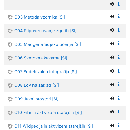
C03 Metoda vzornika [SI]
C04 Pripovedovanje zgodb [SI]
C05 Medgeneracijsko učenje [SI]
C06 Svetovna kavarna [SI]
C07 Sodelovalna fotografija [SI]
C08 Lov na zaklad [SI]
C09 Javni prostori [SI]
C10 Film in aktivizem starejših [SI]
C11 Wikipedija in aktivizem starejših [SI]