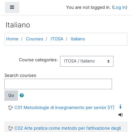
Skip to main content
Side panel
You are not logged in. (
Log in
)
Italiano
Home
Courses
ITOSA
Italiano
Course categories:
Search courses
Go
C01 Metodologie di insegnamento per senior [IT]
C02 Arte pratica come metodo per l’attivazione degli