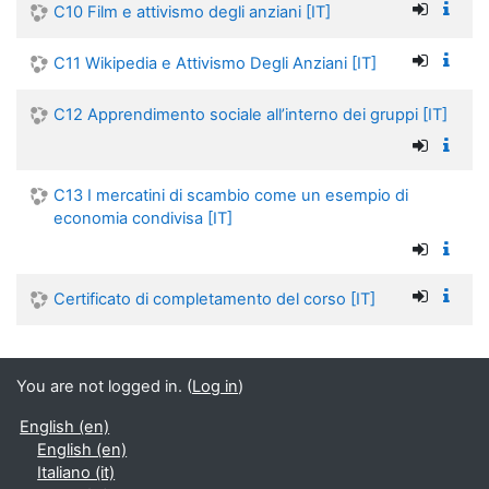
C10 Film e attivismo degli anziani [IT]
C11 Wikipedia e Attivismo Degli Anziani [IT]
C12 Apprendimento sociale all’interno dei gruppi [IT]
C13 I mercatini di scambio come un esempio di
economia condivisa [IT]
Certificato di completamento del corso [IT]
You are not logged in. (
Log in
)
English ‎(en)‎
English ‎(en)‎
Italiano ‎(it)‎