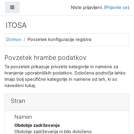
Preskoči na glavno vsebino
Stransko polje
Niste prijavljeni. (
Prijavite se
)
ITOSA
Domov
Povzetek konfiguracije registra
Povzetek hrambe podatkov
Ta povzetek prikazuje privzete kategorije in namene za
hranjenje uporabniških podatkov. Določena področja lahko
imajo bolj specifične kategorije in namene od teh, ki so
navedeni tukaj.
Stran
Namen
Obdobje zadrževanja
Obdobje zadrževanja ni bilo določeno